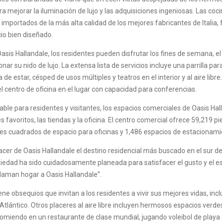
ra mejorar la iluminación de lujo y las adquisiciones ingeniosas. Las c
importados de la más alta calidad de los mejores fabricantes de Italia, f
io bien diseñado.
Oasis Hallandale, los residentes pueden disfrutar los fines de semana, el
nar su nido de lujo. La extensa lista de servicios incluye una parrilla pa
 de estar, césped de usos múltiples y teatros en el interior y al aire lib
del centro de oficina en el lugar con capacidad para conferencias.
ble para residentes y visitantes, los espacios comerciales de Oasis Hal
es favoritos, las tiendas y la oficina. El centro comercial ofrece 59,219 
es cuadrados de espacio para oficinas y 1,486 espacios de estacionamien
er de Oasis Hallandale el destino residencial más buscado en el sur de 
piedad ha sido cuidadosamente planeada para satisfacer el gusto y el est
laman hogar a Oasis Hallandale”.
ne obsequios que invitan a los residentes a vivir sus mejores vidas, in
Atlántico. Otros placeres al aire libre incluyen hermosos espacios verd
 comiendo en un restaurante de clase mundial, jugando voleibol de playa 