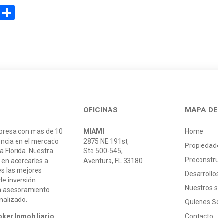
atsApp
LinkedIn
Compartir
OFICINAS
MAPA DE 
resa con mas de 10
MIAMI
Home
encia en el mercado
2875 NE 191st,
Propiedad
la Florida. Nuestra
Ste 500-545,
Preconstr
 en acercarles a
Aventura, FL 33180
es las mejores
Desarroll
e inversión,
Nuestros s
n asesoramiento
onalizado.
Quienes 
oker Inmobiliario
Contacto