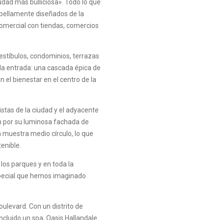
dad más bulliciosa». Todo lo que
 bellamente diseñados de la
comercial con tiendas, comercios
vestíbulos, condominios, terrazas
la entrada: una cascada épica de
 el bienestar en el centro de la
stas de la ciudad y el adyacente
n por su luminosa fachada de
a muestra medio círculo, lo que
enible.
 los parques y en toda la
especial que hemos imaginado
ulevard. Con un distrito de
incluido un spa, Oasis Hallandale