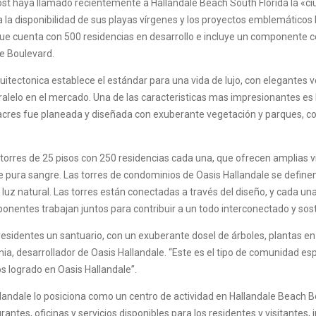
st haya llamado recientemente a Hallandale Beach South Florida la «ciu
 la disponibilidad de sus playas vírgenes y los proyectos emblemáticos
que cuenta con 500 residencias en desarrollo e incluye un componente 
le Boulevard.
uitectonica establece el estándar para una vida de lujo, con elegantes 
alelo en el mercado. Una de las caracteristicas mas impresionantes es 
 acres fue planeada y diseñada con exuberante vegetación y parques, con
torres de 25 pisos con 250 residencias cada una, que ofrecen amplias vi
e pura sangre. Las torres de condominios de Oasis Hallandale se define
n luz natural. Las torres están conectadas a través del diseño, y cada un
onentes trabajan juntos para contribuir a un todo interconectado y sost
residentes un santuario, con un exuberante dosel de árboles, plantas en
rnia, desarrollador de Oasis Hallandale. “Este es el tipo de comunidad 
mos logrado en Oasis Hallandale”.
llandale lo posiciona como un centro de actividad en Hallandale Beach Bo
antes, oficinas y servicios disponibles para los residentes y visitantes, 