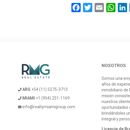
Facebook
Twitter
Email
Wh
NOSOTROS
Somos una emp
años de experi
ARG
+54 (11) 5275-3713
inmobiliario de 
misión consiste
MIAMI
+1 (954) 251-1169
nuestros client
info@realtymiamigroup.com
oportunidades d
brindándoles u
integral y pers
Licencia de Br