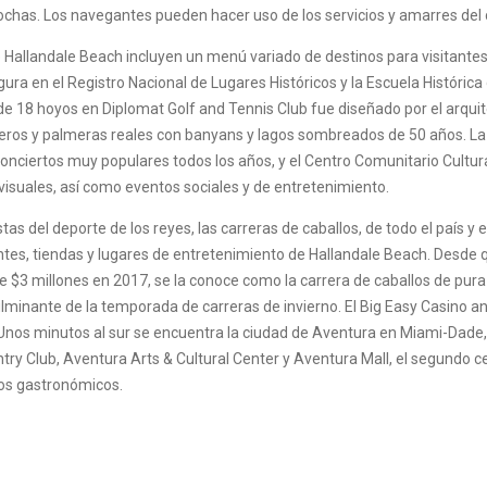
chas. Los navegantes pueden hacer uso de los servicios y amarres del 
e Hallandale Beach incluyen un menú variado de destinos para visitantes,
igura en el Registro Nacional de Lugares Históricos y la Escuela Históric
 18 hoyos en Diplomat Golf and Tennis Club fue diseñado por el arqui
teros y palmeras reales con banyans y lagos sombreados de 50 años. L
conciertos muy populares todos los años, y el Centro Comunitario Cultur
isuales, así como eventos sociales y de entretenimiento.
as del deporte de los reyes, las carreras de caballos, de todo el país y
ntes, tiendas y lugares de entretenimiento de Hallandale Beach. Desde 
e $3 millones en 2017, se la conoce como la carrera de caballos de pur
minante de la temporada de carreras de invierno. El Big Easy Casino 
Unos minutos al sur se encuentra la ciudad de Aventura en Miami-Dade
ntry Club, Aventura Arts & Cultural Center y Aventura Mall, el segundo
tos gastronómicos.