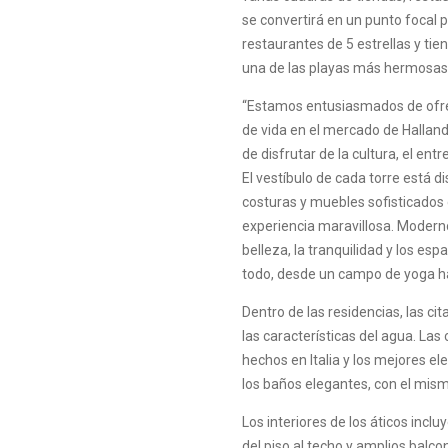
se convertirá en un punto focal 
restaurantes de 5 estrellas y ti
una de las playas más hermosas 
“Estamos entusiasmados de ofre
de vida en el mercado de Hallanda
de disfrutar de la cultura, el ent
El vestíbulo de cada torre está d
costuras y muebles sofisticados
experiencia maravillosa. Moderno 
belleza, la tranquilidad y los es
todo, desde un campo de yoga hast
Dentro de las residencias, las ci
las características del agua. L
hechos en Italia y los mejores e
los baños elegantes, con el mism
Los interiores de los áticos incl
del piso al techo y amplios balc