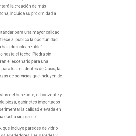
entará la creación de más
zona, incluida su proximidad a
stándar para una mayor calidad
frece al público la oportunidad
a ha sido inalcanzable”.
o hasta el techo. Piedra sin
ran el escenario para una
 para los residentes de Oasis, la
razas de servicios que incluyen de
stas del horizonte, el horizonte y
ola pieza, gabinetes importados
perimentar la calidad elevada en
una ducha sin marco.
o, que incluye paredes de vidrio
sos alrededores. Las paredes y