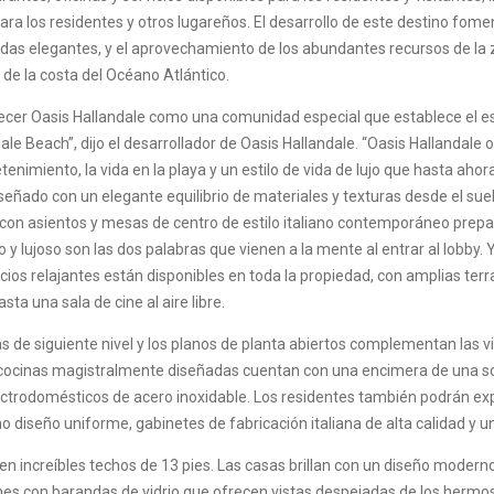
para los residentes y otros lugareños. El desarrollo de este destino fom
endas elegantes, y el aprovechamiento de los abundantes recursos de la 
de la costa del Océano Atlántico.
cer Oasis Hallandale como una comunidad especial que establece el e
le Beach”, dijo el desarrollador de Oasis Hallandale. “Oasis Hallandale o
retenimiento, la vida en la playa y un estilo de vida de lujo que hasta ahor
iseñado con un elegante equilibrio de materiales y texturas desde el suel
 con asientos y mesas de centro de estilo italiano contemporáneo prepa
y lujoso son las dos palabras que vienen a la mente al entrar al lobby. Y
pacios relajantes están disponibles en toda la propiedad, con amplias ter
a una sala de cine al aire libre.
tas de siguiente nivel y los planos de planta abiertos complementan las vi
as cocinas magistralmente diseñadas cuentan con una encimera de una s
lectrodomésticos de acero inoxidable. Los residentes también podrán ex
o diseño uniforme, gabinetes de fabricación italiana de alta calidad y 
uyen increíbles techos de 13 pies. Las casas brillan con un diseño modern
ones con barandas de vidrio que ofrecen vistas despejadas de los hermo