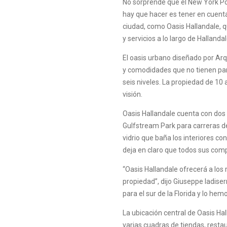
No sorprende que el New York Po
hay que hacer es tener en cuenta
ciudad, como Oasis Hallandale, 
y servicios a lo largo de Hallanda
El oasis urbano diseñado por Arq
y comodidades que no tienen par
seis niveles. La propiedad de 10
visión.
Oasis Hallandale cuenta con dos 
Gulfstream Park para carreras d
vidrio que baña los interiores co
deja en claro que todos sus comp
“Oasis Hallandale ofrecerá a los 
propiedad”, dijo Giuseppe Iadise
para el sur de la Florida y lo he
La ubicación central de Oasis Ha
varias cuadras de tiendas, restaur