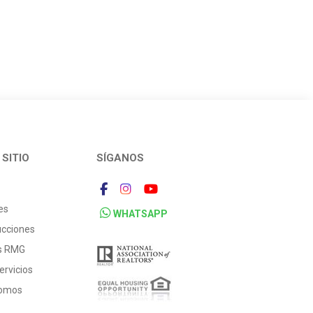
SITIO
SÍGANOS
es
WHATSAPP
ucciones
os RMG
ervicios
Somos