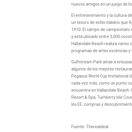
nuevos amigos en un juego de bo
El entretenimiento y la cultura d
un tesoro de estilo italiano que f
1910. El campo de campeonato de
y está ubicado entre 3,000 coco
Hallandale Beach realiza varios 
programas de artes escénicas y v
Gulfstream Park atrae a entusiast
algunos de los mejores restaura
Pegasus World Cup Invitational d
cada vez más, como un punto cul
encuentra en Hallandale Beach. 
Resort & Spa, Turnberry Isle Cou
los EE. compras y descubrimien
Fuente: Therealdeal