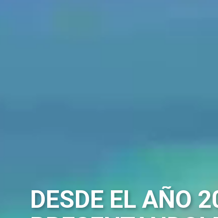
DESDE EL AÑO 2
SEGURIDAD JURÍ