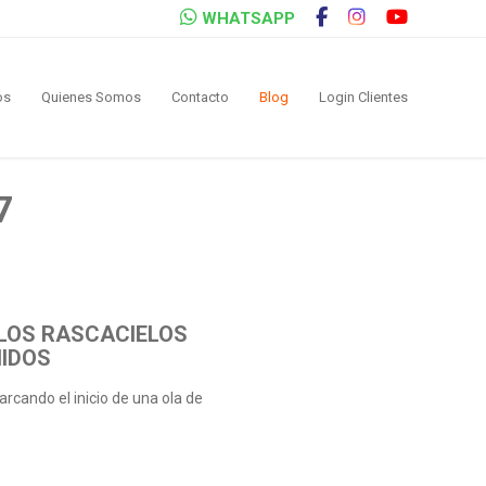
WHATSAPP
os
Quienes Somos
Contacto
Blog
Login Clientes
7
 LOS RASCACIELOS
NIDOS
rcando el inicio de una ola de