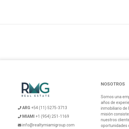
NOSOTROS
Somos una emp
años de experi
ARG
+54 (11) 5275-3713
inmobiliario de 
misión consiste
MIAMI
+1 (954) 251-1169
nuestros client
info@realtymiamigroup.com
oportunidades d