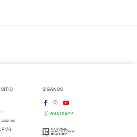
SITIO
SÍGANOS
es
WHATSAPP
ucciones
os RMG