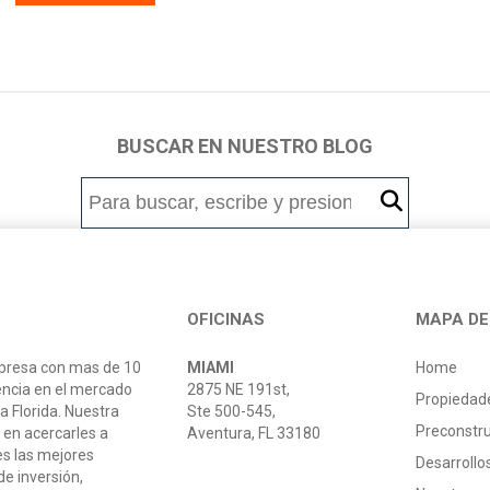
BUSCAR EN NUESTRO BLOG
OFICINAS
MAPA DE 
resa con mas de 10
MIAMI
Home
encia en el mercado
2875 NE 191st,
Propiedad
la Florida. Nuestra
Ste 500-545,
Preconstr
 en acercarles a
Aventura, FL 33180
es las mejores
Desarroll
e inversión,