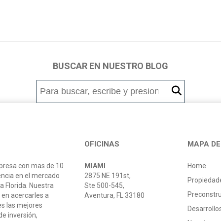
BUSCAR EN NUESTRO BLOG
OFICINAS
MAPA DE 
resa con mas de 10
MIAMI
Home
encia en el mercado
2875 NE 191st,
Propiedad
la Florida. Nuestra
Ste 500-545,
Preconstr
 en acercarles a
Aventura, FL 33180
es las mejores
Desarroll
e inversión,