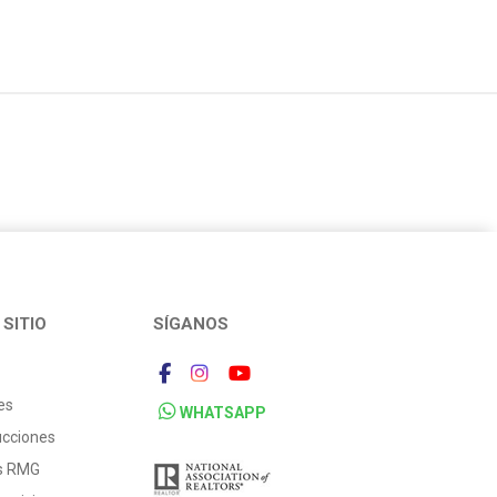
SITIO
SÍGANOS
es
WHATSAPP
ucciones
os RMG