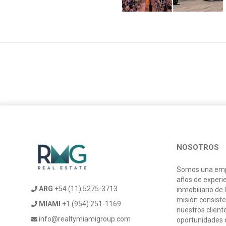
NOSOTROS
Somos una emp
años de experi
ARG
+54 (11) 5275-3713
inmobiliario de 
misión consiste
MIAMI
+1 (954) 251-1169
nuestros client
info@realtymiamigroup.com
oportunidades d