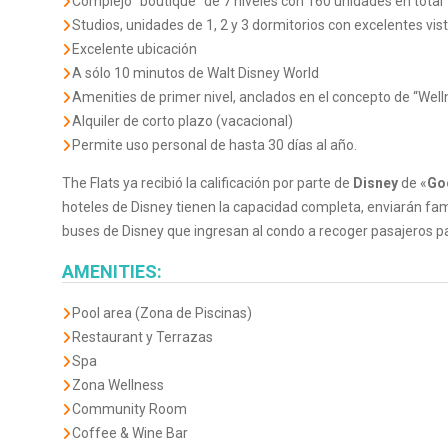
Complejo “boutique” de 7 niveles con 160 unidades en total
Studios, unidades de 1, 2 y 3 dormitorios con excelentes vis
Excelente ubicación
A sólo 10 minutos de Walt Disney World
Amenities de primer nivel, anclados en el concepto de “Wellne
Alquiler de corto plazo (vacacional)
Permite uso personal de hasta 30 días al año.
The Flats ya recibió la calificación por parte de
Disney
de «
Go
hoteles de Disney tienen la capacidad completa, enviarán fam
buses de Disney que ingresan al condo a recoger pasajeros pa
AMENITIES:
Pool area (Zona de Piscinas)
Restaurant y Terrazas
Spa
Zona Wellness
Community Room
Coffee & Wine Bar