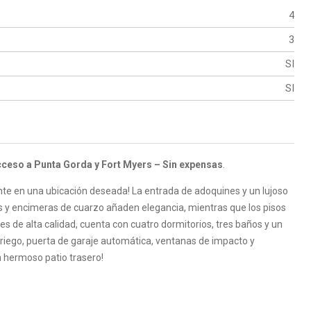
4
3
SI
SI
cceso a Punta Gorda y Fort Myers – Sin expensas
.
nte en una ubicación deseada! La entrada de adoquines y un lujoso
os y encimeras de cuarzo añaden elegancia, mientras que los pisos
es de alta calidad, cuenta con cuatro dormitorios, tres baños y un
 riego, puerta de garaje automática, ventanas de impacto y
n hermoso patio trasero!