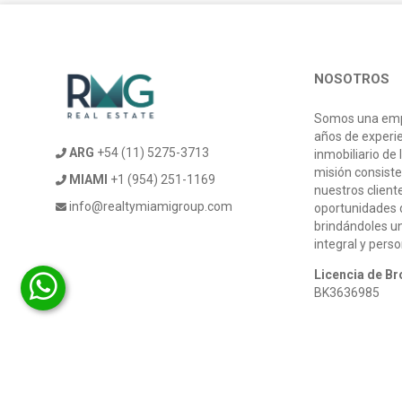
NOSOTROS
Somos una emp
años de experi
ARG
+54 (11) 5275-3713
inmobiliario de 
misión consiste
MIAMI
+1 (954) 251-1169
nuestros client
info@realtymiamigroup.com
oportunidades d
brindándoles u
integral y pers
Licencia de Br
BK3636985