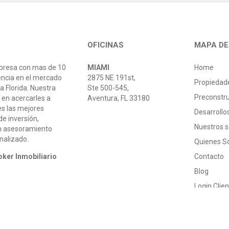
OFICINAS
MAPA DE 
resa con mas de 10
MIAMI
Home
encia en el mercado
2875 NE 191st,
Propiedad
la Florida. Nuestra
Ste 500-545,
Preconstr
 en acercarles a
Aventura, FL 33180
es las mejores
Desarroll
e inversión,
Nuestros s
n asesoramiento
onalizado.
Quienes 
oker Inmobiliario
Contacto
Blog
Login Clie