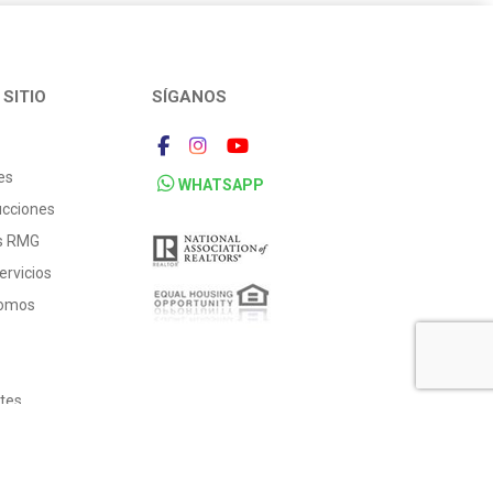
SITIO
SÍGANOS
es
WHATSAPP
ucciones
os RMG
ervicios
Somos
ntes