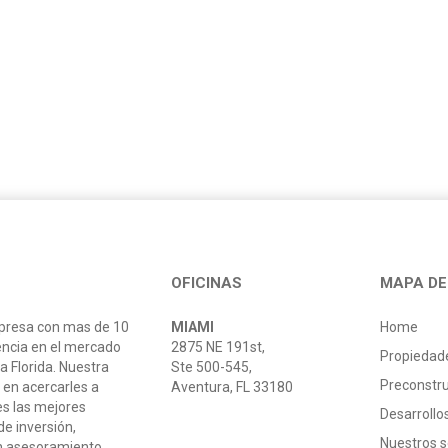
OFICINAS
MAPA DE 
resa con mas de 10
MIAMI
Home
encia en el mercado
2875 NE 191st,
Propiedad
la Florida. Nuestra
Ste 500-545,
Preconstr
 en acercarles a
Aventura, FL 33180
es las mejores
Desarroll
e inversión,
Nuestros s
n asesoramiento