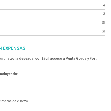
4
3
SI
SI
IN EXPENSAS
 en una zona deseada,
con fácil acceso a Punta Gorda y Fort
incluyendo:
ncimeras de cuarzo