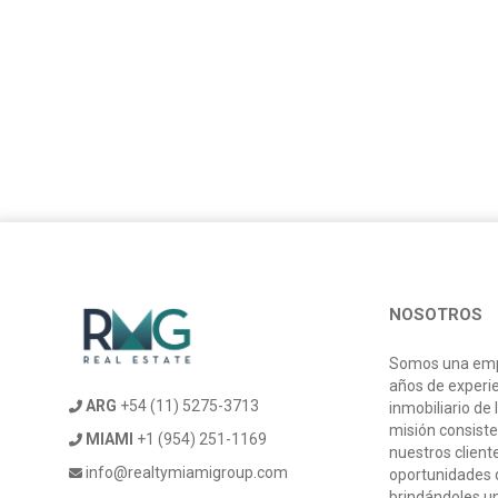
NOSOTROS
Somos una emp
años de experi
ARG
+54 (11) 5275-3713
inmobiliario de 
misión consiste
MIAMI
+1 (954) 251-1169
nuestros client
info@realtymiamigroup.com
oportunidades d
brindándoles u