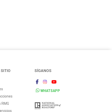
SITIO
SÍGANOS
es
WHATSAPP
ucciones
os RMG
ervicios