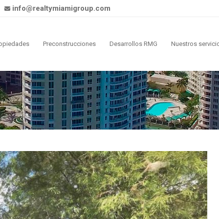
info@realtymiamigroup.com
opiedades
Preconstrucciones
Desarrollos RMG
Nuestros servici