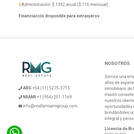
Administración: $ 1392 anual ($ 116 mensual)
Financiación disponible para extranjeros
NOSOTROS
Somos una emp
años de experi
ARG
+54 (11) 5275-3713
inmobiliario de 
misión consiste
MIAMI
+1 (954) 251-1169
nuestros client
info@realtymiamigroup.com
oportunidades d
brindándoles u
integral y pers
Licencia de Br