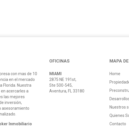
OFICINAS
MAPA DE 
resa con mas de 10
MIAMI
Home
encia en el mercado
2875 NE 191st,
Propiedad
la Florida. Nuestra
Ste 500-545,
Preconstr
 en acercarles a
Aventura, FL 33180
es las mejores
Desarroll
e inversión,
Nuestros s
n asesoramiento
onalizado.
Quienes 
oker Inmobiliario
Contacto