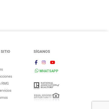
SITIO
SÍGANOS
es
WHATSAPP
ucciones
os RMG
ervicios
Somos