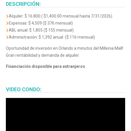
DESCRIPCIÓN:
Alquiler: $ 16.800 ( $1,400.00 mensual hasta 7/31/2026)
Expensas: $ 4,509 ($ 376 mensual)
ABL anual: $ 1,855 ($ 155 mensual)
Administración: $ 1,392 anual ($ 116 mensual)
Oportunidad de inversión en Orlando a minutos del Millenia Mall!
Gran rentabilidad y demanda de alquiler.
Financiación disponible para extranjeros
VIDEO CONDO: